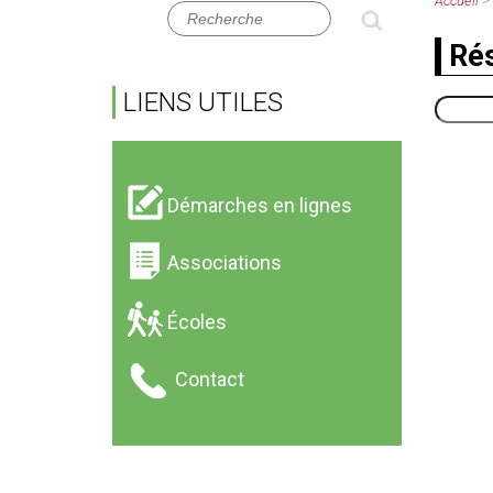
>
Accueil
Historique
Mairie
Rés
Famille Reinach
Publications municipales
et château
Urbanisme
LIENS UTILES
Chapelle Saint
Démarches administrativ
Léger
Plan du village
Démarches en lignes
Dossiers communaux
Associations
Écoles
Contact